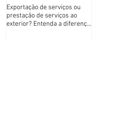
Exportação de serviços ou
O que as institu
prestação de serviços ao
financeiras ana
exterior? Entenda a diferença
aprovar rapida
e evite custos desnecessários
cadastro da su
no câmbio
suas operações
Posts Recentes
Exportação de serviços