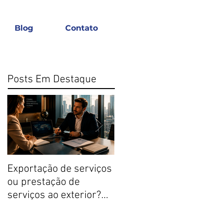
Blog
Contato
Posts Em Destaque
Exportação de serviços
O que as instituições
ou prestação de
financeiras analisam
serviços ao exterior?
para aprovar
Entenda a diferença e
rapidamente o