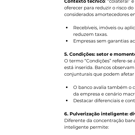
Contexto técnico
: “colateral”
oferecer para reduzir o risco do
considerados amortecedores em
Recebíveis, imóveis ou apl
reduzem taxas.
Empresas sem garantias ac
5. Condições: setor e momen
O termo “Condições” refere-se
está inserida. Bancos observam 
conjunturais que podem afetar
O banco avalia também o co
da empresa e cenário mac
Destacar diferenciais e cont
6. Pulverização inteligente: d
Diferente da concentração banc
inteligente permite: