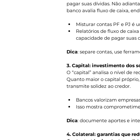
pagar suas dívidas. Não adianta 
banco avalia fluxo de caixa, end
Misturar contas PF e PJ é
Relatórios de fluxo de cai
capacidade de pagar suas d
Dica
: separe contas, use ferra
3. Capital: investimento dos s
O “capital” analisa o nível de re
Quanto maior o capital próprio
transmite solidez ao credor.
Bancos valorizam empresas 
Isso mostra comprometimen
Dica
: documente aportes e integ
4. Colateral: garantias que re