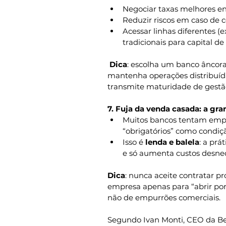
Negociar taxas melhores ent
Reduzir riscos em caso de c
Acessar linhas diferentes (e
tradicionais para capital de
Dica
: escolha um banco âncor
mantenha operações distribuídas
transmite maturidade de gestã
7. Fuja da venda casada: a gr
Muitos bancos tentam empurr
“obrigatórios” como condiçã
Isso é 
lenda e balela
: a prá
e só aumenta custos desnec
Dica
: nunca aceite contratar 
empresa apenas para “abrir por
não de empurrões comerciais.
Segundo Ivan Monti, CEO da Ben