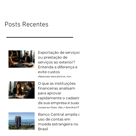
evite custos
cadastro da sua
desnecessários no
empresa e suas
câmbio
operações de câmbio?
Posts Recentes
Exportação de serviços
ou prestação de
serviços ao exterior?
Entenda a diferença e
evite custos
desnecessários no
câmbio
O que as instituições
financeiras analisam
para aprovar
rapidamente o cadastro
da sua empresa e suas
operações de câmbio?
Banco Central amplia o
uso de contas em
moeda estrangeira no
Brasil